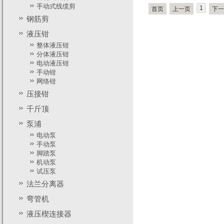
手动式线缆剪
1
首页
上一页
下一
钢筋剪
液压钳
整体液压钳
分体液压钳
电动液压钳
手动钳
网络钳
压接钳
千斤顶
泵浦
电动泵
手动泵
脚踏泵
机动泵
试压泵
法兰分离器
弯管机
液压楔连接器