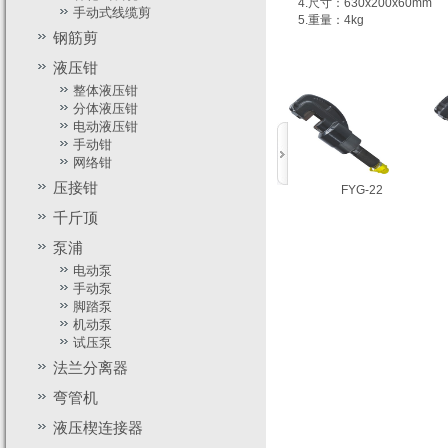
4.尺寸：630x200x60mm
手动式线缆剪
5.重量：4kg
钢筋剪
液压钳
整体液压钳
分体液压钳
电动液压钳
手动钳
网络钳
压接钳
YG-16
YG-12
FYG-22
千斤顶
泵浦
电动泵
手动泵
脚踏泵
机动泵
YG-16
YG-12
FYG-22
试压泵
法兰分离器
弯管机
液压楔连接器