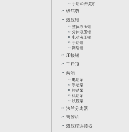
手动式线缆剪
钢筋剪
液压钳
整体液压钳
YG-20
YG-16
YG-12
分体液压钳
电动液压钳
手动钳
网络钳
压接钳
千斤顶
YG-20
YG-16
YG-12
泵浦
电动泵
手动泵
脚踏泵
机动泵
试压泵
法兰分离器
弯管机
液压楔连接器