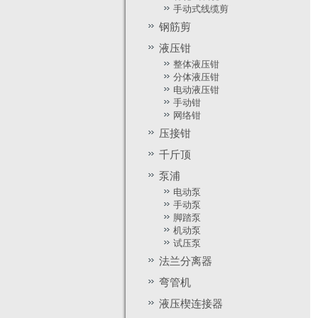
手动式线缆剪
钢筋剪
液压钳
整体液压钳
YG-20
YG-16
YG-12
分体液压钳
电动液压钳
手动钳
网络钳
压接钳
千斤顶
YG-20
YG-16
YG-12
泵浦
电动泵
手动泵
脚踏泵
机动泵
试压泵
法兰分离器
弯管机
液压楔连接器