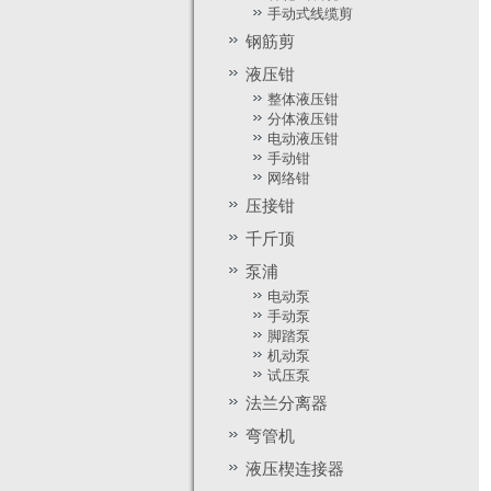
手动式线缆剪
钢筋剪
液压钳
整体液压钳
分体液压钳
电动液压钳
手动钳
YG-20
YG-16
YG-12
网络钳
压接钳
千斤顶
泵浦
电动泵
手动泵
YG-20
YG-16
YG-12
脚踏泵
机动泵
试压泵
法兰分离器
弯管机
液压楔连接器